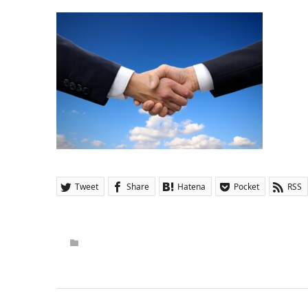
Tweet
Share
Hatena
Pocket
RSS