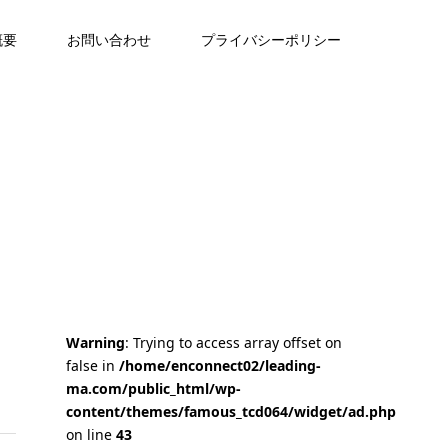
概要
お問い合わせ
プライバシーポリシー
Warning
: Trying to access array offset on
false in
/home/enconnect02/leading-
ma.com/public_html/wp-
content/themes/famous_tcd064/widget/ad.php
on line
43