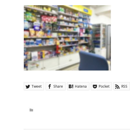
Tweet
Share
Hatena
Pocket
RSS