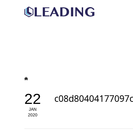
22
c08d80404177097
JAN
2020