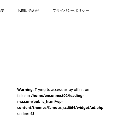
概要
お問い合わせ
プライバシーポリシー
Warning
: Trying to access array offset on
false in
/home/enconnect02/leading-
ma.com/public_html/wp-
content/themes/famous_tcd064/widget/ad.php
on line
43